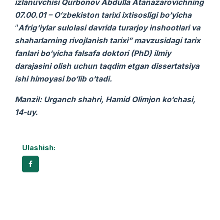
izlanuvchi
si
Qurbonov Abdulla Atanazarovichning
07.00.01 – O‘zbekiston tarixi ixtisosligi bo‘yicha
“
Afrig‘iylar sulolasi davrida turarjoy inshootlari va
shaharlarning rivojlanish tarixi” mavzusidagi
tarix
fanlari bo‘yicha falsafa doktori (PhD) ilmiy
darajasini olish uchun taqdim etgan
dissertatsiya
ishi
himoyasi bo‘lib o‘tadi.
Manzil: Urganch shahri, Hamid Olimjon ko‘chasi,
14-uy.
Ulashish: