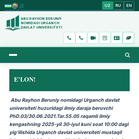
UZ
RU
EN
ABU RAYHON BERUNIY
NOMIDAGI URGANCH
DAVLAT UNIVERSITETI
E’LON!
Abu Rayhon Beruniy nomidagi
Urganch davlat
universiteti huzuridagi ilmiy daraja beruvchi
PhD.03/30.06.2021.Tar.55.05 raqamli ilmiy
kengashning 2025-yil 30-iyul kuni soat 10:00 dagi
yig‘ilishida Urganch davlat universiteti mustaqil