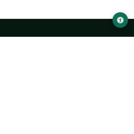
Abu Rayhon Beruniy nomidagi Urganch davlat
universiteti
O‘zbekiston, Urganch shahar, 220100, Hamid Olimjon ko‘chasi, 14-
uy
+998 62 224 6700
info@urdu.uz
Avtobus 7, 13, 28