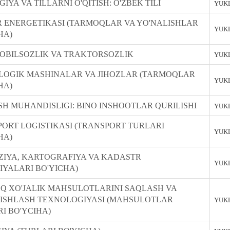
GIYA VA TILLARNI O'QITISH: O'ZBEK TILI
YUKL
 ENERGETIKASI (TARMOQLAR VA YO'NALISHLAR
YUKL
HA)
OBILSOZLIK VA TRAKTORSOZLIK
YUKL
LOGIK MASHINALAR VA JIHOZLAR (TARMOQLAR
YUKL
HA)
SH MUHANDISLIGI: BINO INSHOOTLAR QURILISHI
YUKL
ORT LOGISTIKASI (TRANSPORT TURLARI
YUKL
HA)
IYA, KARTOGRAFIYA VA KADASTR
YUKL
IYALARI BO'YICHA)
Q XO'JALIK MAHSULOTLARINI SAQLASH VA
 ISHLASH TEXNOLOGIYASI (MAHSULOTLAR
YUKL
I BO'YCIHA)