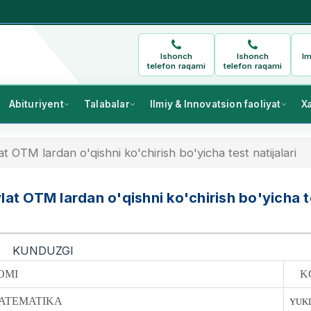
Ishonch
Ishonch
Im
telefon raqami
telefon raqami
Abituriyent
Talabalar
Ilmiy & Innovatsion faoliyat
X
t OTM lardan o'qishni ko'chirish bo'yicha test natijalari
lat OTM lardan o'qishni ko'chirish bo'yicha t
KUNDUZGI
OMI
K
ATEMATIKA
YUKL