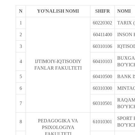
N
YO'NALISH NOMI
SHIFR
NOMI
1
60220302
TARIX 
2
60411400
INSON 
3
60310106
IQTISO
BUXGAL
4
IJTIMOIY-IQTISODIY
60410103
BO'YIC
FANLAR FAKULTETI
5
60410500
BANK I
6
60310300
MINTAQ
RAQAML
7
60310501
BO'YIC
SPORT 
PEDAGOGIKA VA
8
61010301
BO'YIC
PSIXOLOGIYA
FAKULTETI