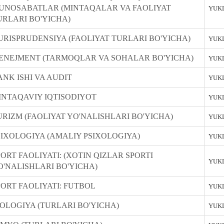
UNOSABATLAR (MINTAQALAR VA FAOLIYAT
YUKL
URLARI BO'YICHA)
URISPRUDENSIYA (FAOLIYAT TURLARI BO'YICHA)
YUKL
ENEJMENT (TARMOQLAR VA SOHALAR BO'YICHA)
YUKL
ANK ISHI VA AUDIT
YUKL
INTAQAVIY IQTISODIYOT
YUKL
URIZM (FAOLIYAT YO'NALISHLARI BO'YICHA)
YUKL
SIXOLOGIYA (AMALIY PSIXOLOGIYA)
YUKL
PORT FAOLIYATI: (XOTIN QIZLAR SPORTI
YUKL
O'NALISHLARI BO'YICHA)
PORT FAOLIYATI: FUTBOL
YUKL
IOLOGIYA (TURLARI BO'YICHA)
YUKL