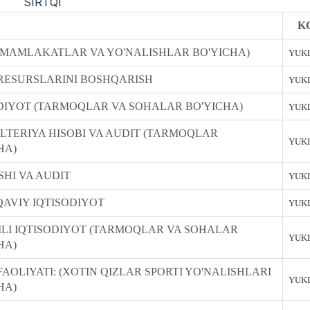
SIRTQI
K
(MAMLAKATLAR VA YO'NALISHLAR BO'YICHA)
YUKL
RESURSLARINI BOSHQARISH
YUKL
DIYOT (TARMOQLAR VA SOHALAR BO'YICHA)
YUKL
TERIYA HISOBI VA AUDIT (TARMOQLAR
YUKL
HA)
SHI VA AUDIT
YUKL
AVIY IQTISODIYOT
YUKL
I IQTISODIYOT (TARMOQLAR VA SOHALAR
YUKL
HA)
FAOLIYATI: (XOTIN QIZLAR SPORTI YO'NALISHLARI
YUKL
HA)