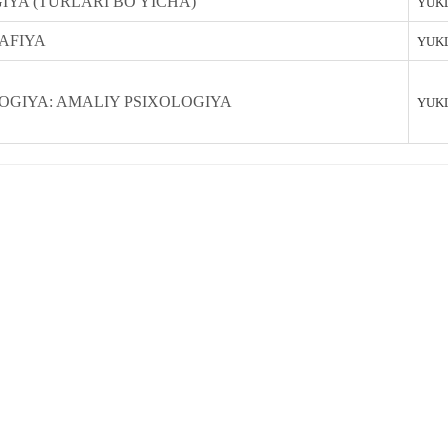
IYA (TURLARI BO'YICHA)
YUKL
AFIYA
YUKL
OGIYA: AMALIY PSIXOLOGIYA
YUKL