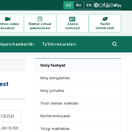
UZ
RU
EN
tihon video
Rektor virtual
Zaxira
Yashil
kuzatuvi
qabulxonasi
nomzod
Universitet
alqaro hamkorlik
Ta'lim resurslari
Ilmiy faoliyat
Ilmiy kengashlar
est
Ilmiy jurnallar
Yosh olimlar maktabi
Konferentsiyalar
O'RISH
AB OLISH
Yozgi maktablar