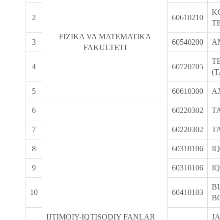
K
2
60610210
T
FIZIKA VA MATEMATIKA
3
60540200
A
FAKULTETI
T
4
60720705
(
5
60610300
A
6
60220302
T
7
60220302
T
8
60310106
I
9
60310106
I
B
10
60410103
B
IJTIMOIY-IQTISODIY FANLAR
J