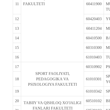
11
FAKULTETI
60411900
M
T
12
60420403
Y
13
60411204
M
14
60410500
B
15
60310300
M
16
61010403
T
17
60310902
P
SPORT FAOLIYATI,
S
18
PEDAGOGIKA VA
61010301
Y
PSIXOLOGIYA FAKULTETI
19
61010342
S
20
60510102
B
TABIIY VA QISHLOQ XO'JALIGI
FANLARI FAKULTETI