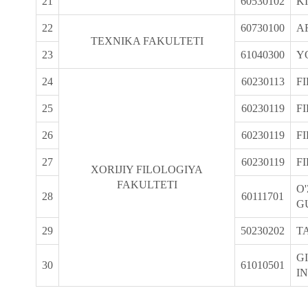
21
60530102
K
22
60730100
A
TEXNIKA FAKULTETI
23
61040300
Y
24
60230113
FI
25
60230119
FI
26
60230119
F
27
60230119
FI
XORIJIY FILOLOGIYA
FAKULTETI
O
28
60111701
G
29
50230202
T
G
30
61010501
IN