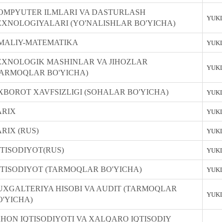
OMPYUTER ILMLARI VA DASTURLASH
YUKL
EXNOLOGIYALARI (YO'NALISHLAR BO'YICHA)
MALIY-MATEMATIKA
YUKL
EXNOLOGIK MASHINLAR VA JIHOZLAR
YUKL
TARMOQLAR BO'YICHA)
XBOROT XAVFSIZLIGI (SOHALAR BO'YICHA)
YUKL
ARIX
YUKL
ARIX (RUS)
YUKL
QTISODIYOT(RUS)
YUKL
QTISODIYOT (TARMOQLAR BO'YICHA)
YUKL
UXGALTERIYA HISOBI VA AUDIT (TARMOQLAR
YUKL
O'YICHA)
AHON IQTISODIYOTI VA XALQARO IQTISODIY