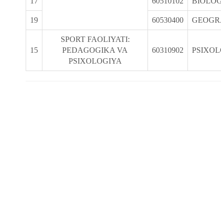
17
60510102
BIOLOG
19
60530400
GEOGR
SPORT FAOLIYATI:
15
PEDAGOGIKA VA
60310902
PSIXOL
PSIXOLOGIYA