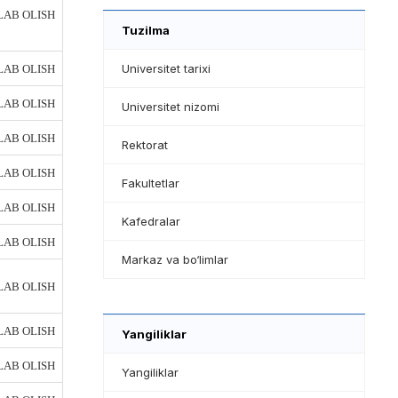
AB OLISH
Tuzilma
Universitet tarixi
AB OLISH
AB OLISH
Universitet nizomi
AB OLISH
Rektorat
AB OLISH
Fakultetlar
AB OLISH
Kafedralar
AB OLISH
Markaz va bo‘limlar
AB OLISH
AB OLISH
Yangiliklar
AB OLISH
Yangiliklar