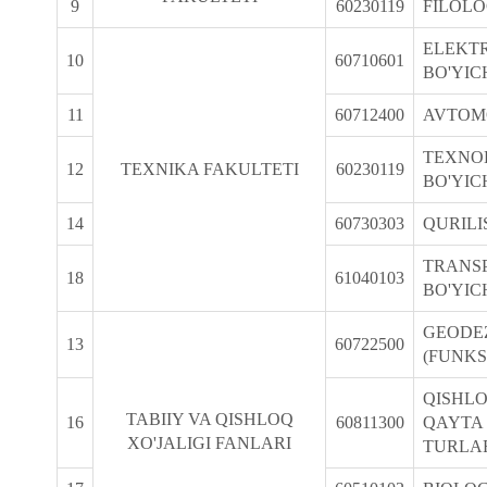
9
60230119
FILOLO
ELEKTR
10
60710601
BO'YIC
11
60712400
AVTOM
TEXNO
12
TEXNIKA FAKULTETI
60230119
BO'YIC
14
60730303
QURILI
TRANSP
18
61040103
BO'YIC
GEODEZ
13
60722500
(FUNKS
QISHLO
TABIIY VA QISHLOQ
16
60811300
QAYTA
XO'JALIGI FANLARI
TURLAR