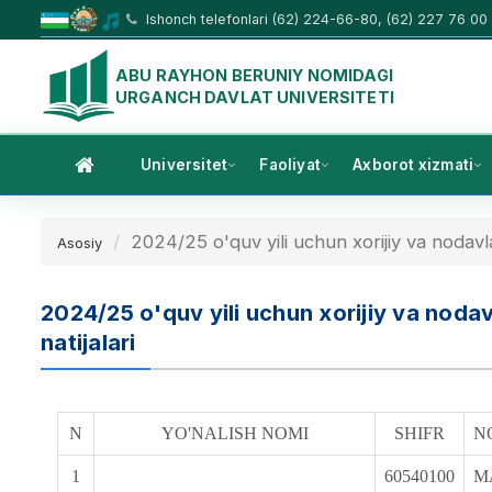
Ishonch telefonlari (62) 224-66-80, (62) 227 76 00
ABU RAYHON BERUNIY NOMIDAGI
URGANCH DAVLAT UNIVERSITETI
Universitet
Faoliyat
Axborot xizmati
2024/25 o'quv yili uchun xorijiy va nodavla
Asosiy
2024/25 o'quv yili uchun xorijiy va nodav
natijalari
N
YO'NALISH NOMI
SHIFR
N
1
60540100
M