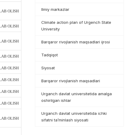
Ilmiy markazlar
AB OLISH
Climate action plan of Urgench State
AB OLISH
University
AB OLISH
Barqaror rivojlanish maqsadlari ijrosi
Tadqiqot
AB OLISH
Siyosat
AB OLISH
AB OLISH
Barqaror rivojlanish maqsadlari
AB OLISH
Urganch davlat universitetida amalga
oshirilgan ishlar
AB OLISH
Urganch davlat universitetida ichki
AB OLISH
sifatni ta’minlash siyosati