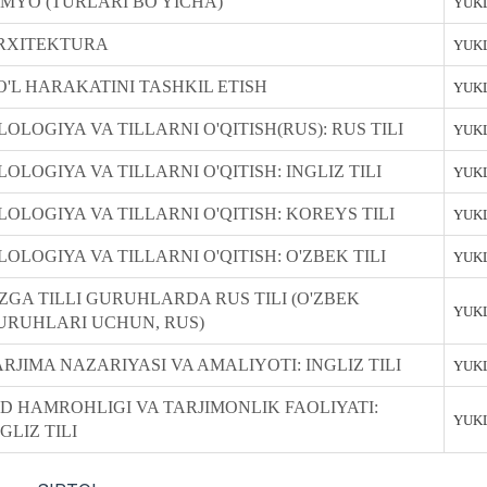
IMYO (TURLARI BO'YICHA)
YUKL
RXITEKTURA
YUKL
O'L HARAKATINI TASHKIL ETISH
YUKL
LOLOGIYA VA TILLARNI O'QITISH(RUS): RUS TILI
YUKL
LOLOGIYA VA TILLARNI O'QITISH: INGLIZ TILI
YUKL
ILOLOGIYA VA TILLARNI O'QITISH: KOREYS TILI
YUKL
LOLOGIYA VA TILLARNI O'QITISH: O'ZBEK TILI
YUKL
'ZGA TILLI GURUHLARDA RUS TILI (O'ZBEK
YUKL
URUHLARI UCHUN, RUS)
ARJIMA NAZARIYASI VA AMALIYOTI: INGLIZ TILI
YUKL
ID HAMROHLIGI VA TARJIMONLIK FAOLIYATI:
YUKL
GLIZ TILI