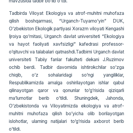
mavzusida tadbir bo’lib o’tdi.
Tadbirda Viloyat Ekologiya va atrof-muhitni muhofaza
qilish boshqarmasi, “Urganch-Tuyamo’yin” DUK,
O’zbekiston Ekologik partiyasi Xorazm viloyati Kengashi
Ijroiya qo’mitasi, Urganch davlat universiteti “Ekologiya
va hayot faoliyati xavfsizligi” kafedrasi professor-
o’qituvchi va talabalari qatnashdi.Tadbirni Urganch davlat
universiteti Tabiiy fanlar fakulteti dekani J.Ruzimov
ochib berdi. Tadbir davomida ishtirokchilar so’zga
chiqib, o’z sohalaridagi so’ngi yangiliklar,
Respublikamizda amalga oshirilayotgan ishlar qabul
qilinayotgan qaror va qonunlar to’g’risida qiziqarli
ma’lumotlar berib o’tildi. Shuningdek, Jahonda,
O’zbekistonda va Viloyatimizda ekologiya va atrof-
muhitni muhofaza qilish bo’yicha olib borilayotgan
islohotlar, ularning natijalari to’g’risida axborot berib
o’tildi.