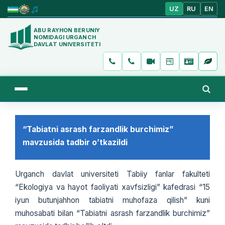
UZ
RU
EN
ABU RAYHON BERUNIY
NOMIDAGI URGANCH
DAVLAT UNIVERSITETI
“Tabiatni asrash farzandlik burchimiz”
mavzusida tadbir o’tkazildi
Urganch davlat universiteti Tabiiy fanlar fakulteti
“Ekologiya va hayot faoliyati xavfsizligi” kafedrasi “15
iyun butunjahhon tabiatni muhofaza qilish” kuni
muhosabati bilan “Tabiatni asrash farzandlik burchimiz”