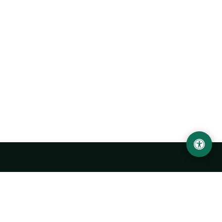
Abu Rayhon Beruniy nomidagi Urganch davlat
universiteti
O‘zbekiston, Urganch shahar, 220100, Hamid Olimjon ko‘chasi, 14-
uy