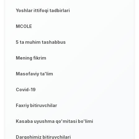
Yoshlar ittifoqi tadbirlari
MCOLE
5 ta muhim tashabbus
Mening fikrim
Masofaviy ta'lim
Covid-19
Faxriy bitiruvchilar
Kasaba uyushma qo'mitasi bo'limi
Dargohimiz bitiruvchilari