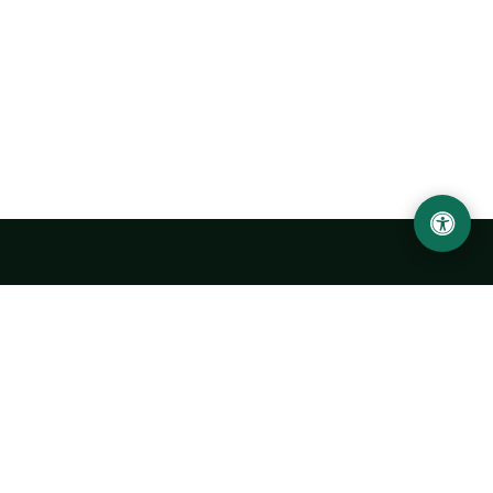
Abu Rayhon Beruniy nomidagi Urganch davlat
universiteti
O‘zbekiston, Urganch shahar, 220100, Hamid Olimjon ko‘chasi, 14-
uy
+998 62 224 6700
info@urdu.uz