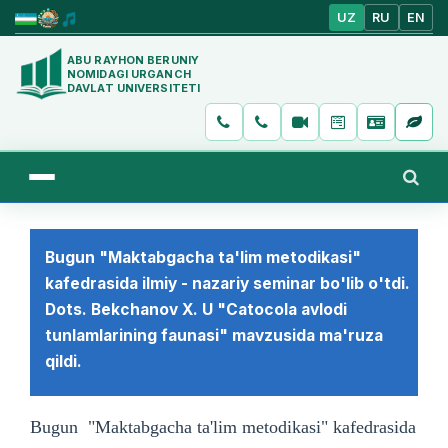
UZ
RU
EN
ABU RAYHON BERUNIY
NOMIDAGI URGANCH
DAVLAT UNIVERSITETI
Bugun "Maktabgacha ta'lim metodikasi"
kafedrasida ilmiy - nazariy seminar bo'lib o'tdi.
Dots. Bekchanov X. U "Catocola avlodi
tunlamlarining faunasi" mavzusida ma'ruza
qildi.
Bugun "Maktabgacha ta'lim metodikasi" kafedrasida