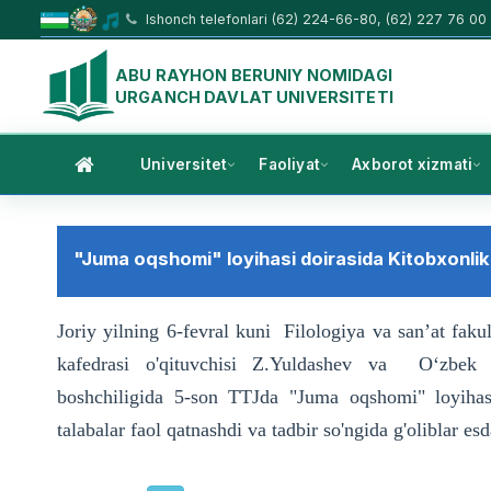
Ishonch telefonlari (62) 224-66-80, (62) 227 76 00
ABU RAYHON BERUNIY NOMIDAGI
URGANCH DAVLAT UNIVERSITETI
Universitet
Faoliyat
Axborot xizmati
"Juma oqshomi" loyihasi doirasida Kitobxonlik k
Joriy yilning 6-fevral kuni Filologiya va sanʼat faku
kafedrasi o'qituvchisi Z.Yuldashev va O‘zbek til
boshchiligida 5-son TTJda "Juma oqshomi" loyihasi
talabalar faol qatnashdi va tadbir so'ngida g'oliblar esd