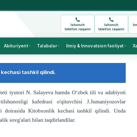
Ishonch
Ishonch
Im
telefon raqami
telefon raqami
Abituriyent
Talabalar
Ilmiy & Innovatsion faoliyat
X
echasi tashkil qilindi.
lteti tyutori N. Salayeva hamda Oʻzbek tili va adabiyoti
shunosligi kafedrasi o'qituvchisi J.Jumaniyozovlar
 doirasida Kitobxonlik kechasi tashkil qilindi. Unda
alik sovg'alari bilan taqdirlandilar.