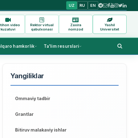
UZ
RU
EN
tihon video
Rektor virtual
Zaxira
Yashil
kuzatuvi
qabulxonasi
nomzod
Universitet
alqaro hamkorlik
Ta'lim resurslari
Yangiliklar
Ommaviy tadbir
Grantlar
Bitiruv malakaviy ishlar