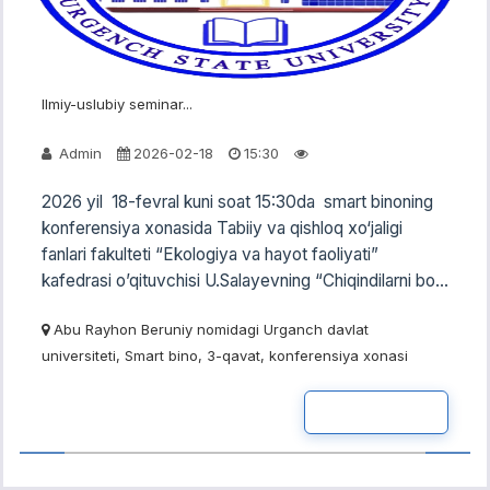
Ilmiy-uslubiy seminar...
Admin
2026-02-18
15:30
2026 yil 18-fevral kuni soat 15:30da smart binoning
konferensiya xonasida Tabiiy va qishloq xo‘jaligi
fanlari fakulteti “Ekologiya va hayot faoliyati”
kafedrasi o’qituvchisi U.Salayevning “Chiqindilarni bo...
Abu Rayhon Beruniy nomidagi Urganch davlat
universiteti, Smart bino, 3-qavat, konferensiya xonasi
READ MOR