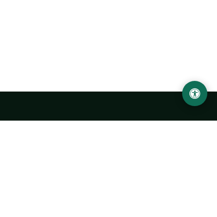
Abu Rayhon Beruniy nomidagi Urganch davlat
universiteti
O‘zbekiston, Urganch shahar, 220100, Hamid Olimjon ko‘chasi, 14-
uy
+998 62 224 6700
info@urdu.uz