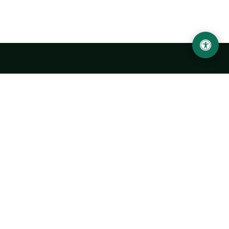
Ургенчский государственный университет
имени Абу Райхана Беруни
Адрес: 220100, Узбекистан, город Ургенч, улица Х. Олимжона,
14.
+998 62 224 6700
info@urdu.uz
Автобус 7, 13, 28