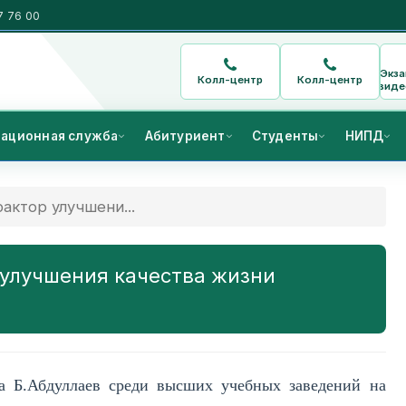
7 76 00
Экз
Колл-центр
Колл-центр
виде
ационная служба
Абитуриент
Студенты
НИПД
актор улучшени...
 улучшения качества жизни
та Б.Абдуллаев среди высших учебных заведений на