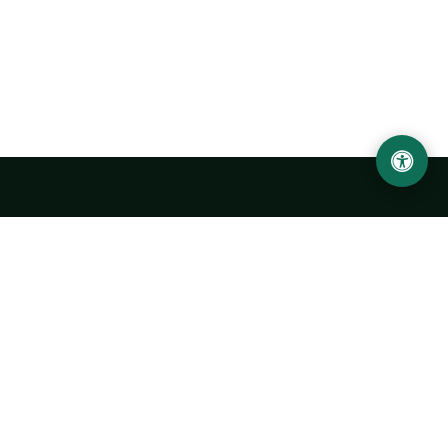
Ургенчский государственный университет
имени Абу Райхана Беруни
Адрес: 220100, Узбекистан, город Ургенч, улица Х. Олимжона,
14.
+998 62 224 6700
info@urdu.uz
Автобус 7, 13, 28