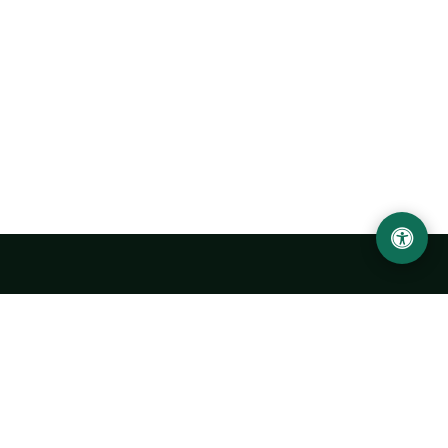
Ургенчский государственный университет
имени Абу Райхана Беруни
Адрес: 220100, Узбекистан, город Ургенч, улица Х. Олимжона,
14.
+998 62 224 6700