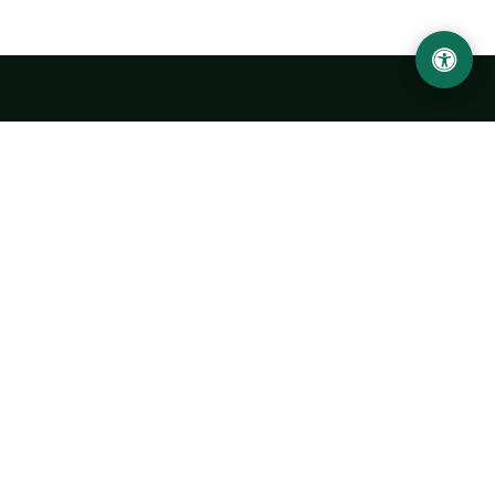
Ургенчский государственный университет
имени Абу Райхана Беруни
Адрес: 220100, Узбекистан, город Ургенч, улица Х. Олимжона,
14.
+998 62 224 6700
info@urdu.uz
Автобус 7, 13, 28
УНИВЕРСИТЕТ