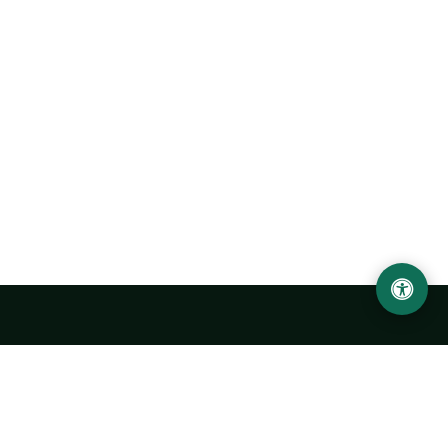
Ургенчский государственный университет
имени Абу Райхана Беруни
Адрес: 220100, Узбекистан, город Ургенч, улица Х. Олимжона,
14.