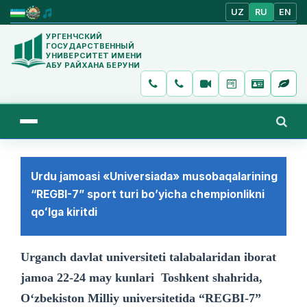
UZ
RU
EN
УРГЕНЧСКИЙ
ГОСУДАРСТВЕННЫЙ
УНИВЕРСИТЕТ ИМЕНИ
АБУ РАЙХАНА БЕРУНИ
Urdu jamoasi «Universiada» musobaqalarining
“REGBI-7” sport turi bo’yicha chempionlikni
qoʻlga kiritdi
Urganch davlat universiteti talabalaridan iborat
jamoa 22-24 may kunlari Toshkent shahrida,
O‘zbekiston Milliy universitetida “REGBI-7”