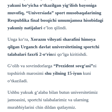
yakuni bo‘yicha o‘tkazilgan yig‘ilish bayoniga
muvofiq, “Universiada” sport musobaqalarining
Respublika final bosqichi umumjamoa hisobidagi
yakuniy natijalari
e’lon qilindi.
Unga ko‘ra,
Xorazm viloyati sharafini himoya
qilgan Urganch davlat universitetining sportchi
talabalari faxrli 2-o‘rin
ni qo‘lga kiritishdi.
G‘olib va sovrindorlarga
“Prezident sovg‘asi”
ni
topshirish marosimi
shu yilning 15-iyun
kuni
o‘tkaziladi.
Ushbu yuksak g‘alaba bilan butun universitetimiz
jamoasini, sportchi talabalarimiz va ularning
murabbiylarini chin dildan qutlaymiz.