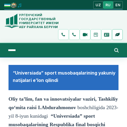
UZ
RU
EN
УРГЕНЧСКИЙ
ГОСУДАРСТВЕННЫЙ
УНИВЕРСИТЕТ ИМЕНИ
АБУ РАЙХАНА БЕРУНИ
“Universiada” sport musobaqalarining yakuniy
natijalari e’lon qilindi
Oliy ta’lim, fan va innovatsiyalar vaziri, Tashkiliy
qo‘mita raisi I.Abdurahmonov
boshchiligida 2023-
yil 8-iyun kunidagi
“Universiada” sport
musobaqalarining Respublika final bosqichi