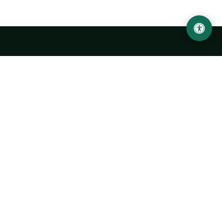
Ургенчский государственный университет
имени Абу Райхана Беруни
Адрес: 220100, Узбекистан, город Ургенч, улица Х. Олимжона,
14.
+998 62 224 6700
info@urdu.uz
Автобус 7, 13, 28
УНИВЕРСИТЕТ