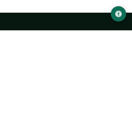
Ургенчский государственный университет
имени Абу Райхана Беруни
Адрес: 220100, Узбекистан, город Ургенч, улица Х. Олимжона,
14.
+998 62 224 6700
info@urdu.uz
Автобус 7, 13, 28
УНИВЕРСИТЕТ