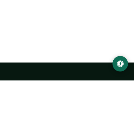
Ургенчский государственный университет
имени Абу Райхана Беруни
Адрес: 220100, Узбекистан, город Ургенч, улица Х. Олимжона,
14.
+998 62 224 6700
info@urdu.uz