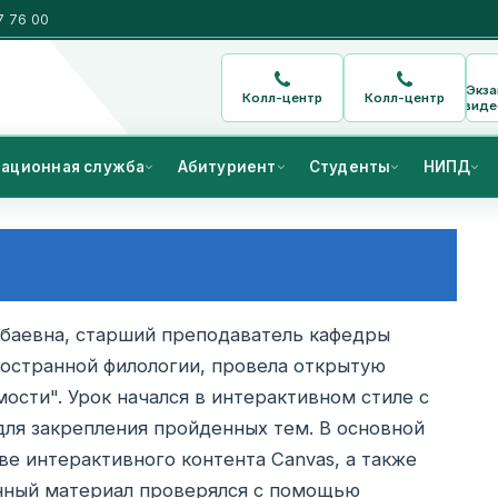
7 76 00
Экз
Колл-центр
Колл-центр
виде
ационная служба
Абитуриент
Студенты
НИПД
мбаевна, старший преподаватель кафедры
ностранной филологии, провела открытую
ости". Урок начался в интерактивном стиле с
для закрепления пройденных тем. В основной
ве интерактивного контента Canvas, а также
енный материал проверялся с помощью