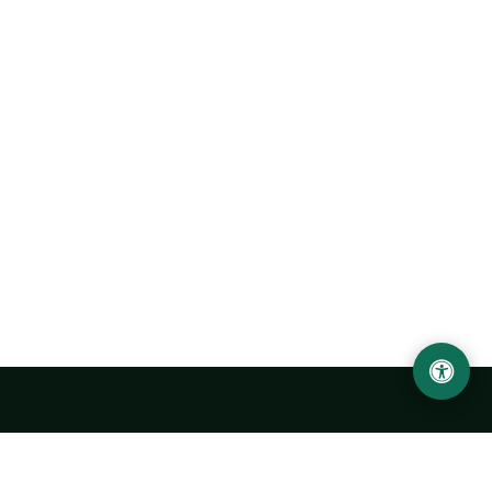
Ургенчский государственный университет
имени Абу Райхана Беруни