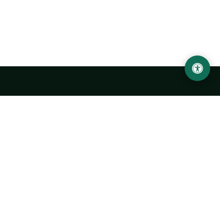
Ургенчский государственный университет
имени Абу Райхана Беруни
Адрес: 220100, Узбекистан, город Ургенч, улица Х. Олимжона,
14.
+998 62 224 6700
info@urdu.uz
Автобус 7, 13, 28