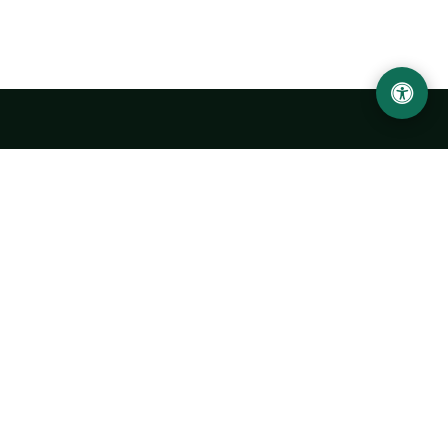
Ургенчский государственный университет
имени Абу Райхана Беруни
Адрес: 220100, Узбекистан, город Ургенч, улица Х. Олимжона,
14.
+998 62 224 6700
info@urdu.uz
Автобус 7, 13, 28