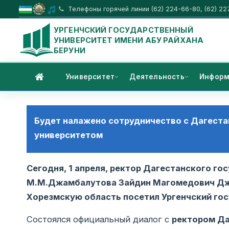
Телефоны горячей линии (62) 224-66-80, (62) 22
УРГЕНЧСКИЙ ГОСУДАРСТВЕННЫЙ
УНИВЕРСИТЕТ ИМЕНИ АБУ РАЙХАНА
БЕРУНИ
Университет
Деятельность
Информ
Будет налажено сотрудничество с Дагест
университетом
Сегодня, 1 апреля, ректор Дагестанского го
М.М.Джамбалутова Зайдин Магомедович Джа
Хорезмскую область посетил Ургенчский го
Состоялся официальный диалог с
ректором Да