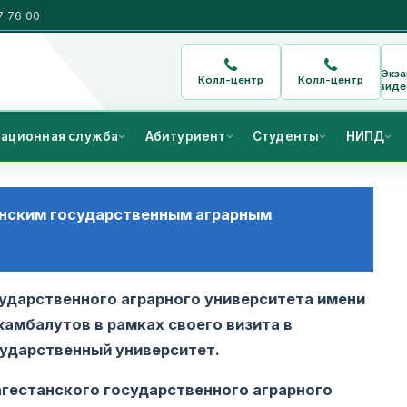
7 76 00
Экз
Колл-центр
Колл-центр
виде
ационная служба
Абитуриент
Студенты
НИПД
анским государственным аграрным
сударственного аграрного университета имени
мбалутов в рамках своего визита в
сударственный университет.
гестанского государственного аграрного