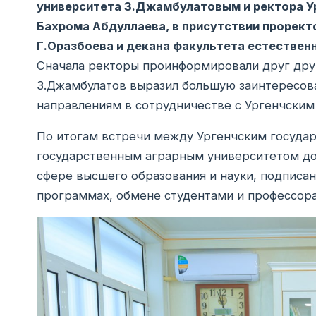
университета З.Джамбулатовым и ректора У
Бахрома Абдуллаева, в присутствии прорек
Г.Оразбоева и декана факультета естествен
Сначала ректоры проинформировали друг друг
З.Джамбулатов выразил большую заинтересова
направлениям в сотрудничестве с Ургенчским
По итогам встречи между Ургенчским госуда
государственным аграрным университетом до
сфере высшего образования и науки, подпис
программах, обмене студентами и профессор