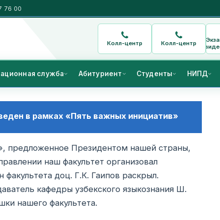
7 76 00
Экз
Колл-центр
Колл-центр
виде
ационная служба
Абитуриент
Студенты
НИПД
веден в рамках «Пять важных инициатив»
», предложенное Президентом нашей страны,
аправлении наш факультет организовал
 факультета доц. Г.К. Гаипов раскрыл.
аватель кафедры узбекского языкознания Ш.
шки нашего факультета.