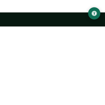
Ургенчский государственный университет
имени Абу Райхана Беруни
Адрес: 220100, Узбекистан, город Ургенч, улица Х. Олимжона,
14.
+998 62 224 6700
info@urdu.uz
Автобус 7, 13, 28
УНИВЕРСИТЕТ