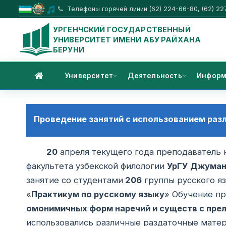
Телефоны горячей линии (62) 224-66-80, (62) 22
УРГЕНЧСКИЙ ГОСУДАРСТВЕННЫЙ
УНИВЕРСИТЕТ ИМЕНИ АБУ РАЙХАНА
БЕРУНИ
Университет
Деятельность
Информ
Проведение занятий с использованием раз
20
апреля текущего года преподаватель 
факультета узбекской филологии
УрГУ
Джуман
занятие со студентами
206
группы русского яз
«
Практикум по русскому языку
» Обучение пр
омонимичных форм наречий и существ с пре
использовались различные раздаточные матер