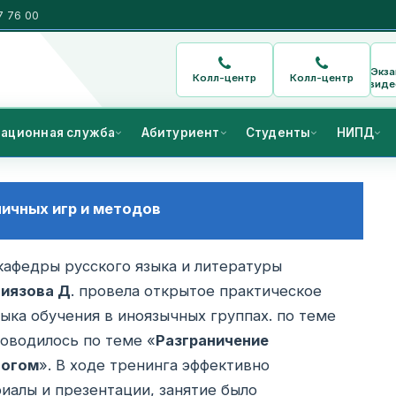
7 76 00
Экз
Колл-центр
Колл-центр
виде
ационная служба
Абитуриент
Студенты
НИПД
личных игр и методов
кафедры русского языка и литературы
иязова Д
. провела открытое практическое
ыка обучения в иноязычных группах. по теме
оводилось по теме «
Разграничение
логом
». В ходе тренинга эффективно
иалы и презентации, занятие было