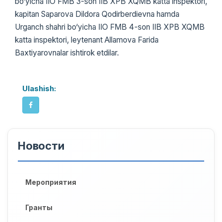
bo‘yicha IIO FMB 3-son IIB XPB XQMB katta inspektori,
kapitan Saparova Dildora Qodirberdievna hamda
Urganch shahri bo‘yicha IIO FMB 4-son IIB XPB XQMB
katta inspektori, leytenant Allamova Farida
Baxtiyarovnalar ishtirok etdilar.
Ulashish:
Новости
Мероприятия
Гранты