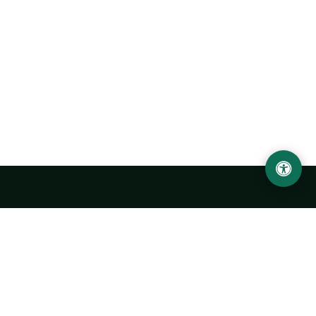
Ургенчский государственный университет
имени Абу Райхана Беруни
Адрес: 220100, Узбекистан, город Ургенч, улица Х. Олимжона,
14.
+998 62 224 6700