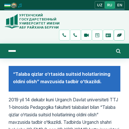
UZ
RU
EN
УРГЕНЧСКИЙ
ГОСУДАРСТВЕННЫЙ
УНИВЕРСИТЕТ ИМЕНИ
АБУ РАЙХАНА БЕРУНИ
“Talaba qizlar o‘rtasida suitsid holatlarining
oldini olish” mavzusida tadbir o‘tkazildi.
2019 yil 14 dekabr kuni Urganch Davlat universiteti TTJ
1-binosida Pedagogika fakulteti talabalari bilan “Talaba
qizlar o‘rtasida suitsid holatlarining oldini olish”
mavzusida tadbir o‘tkazildi. Tadbirda Urganch shahri