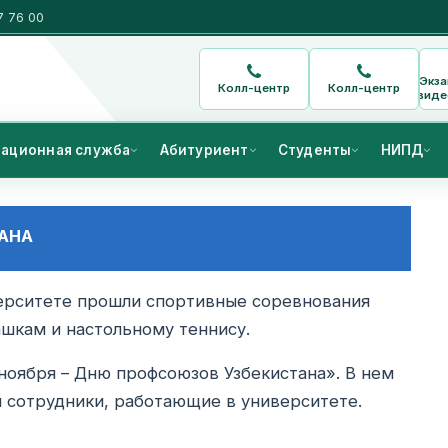
7 76 00
Экз
Колл-центр
Колл-центр
виде
ационная служба
Абитуриент
Студенты
НИПД
ТАНА
верситете прошли спортивные соревнования
шкам и настольному теннису.
ноября – Дню профсоюзов Узбекистана». В нем
и сотрудники, работающие в университете.