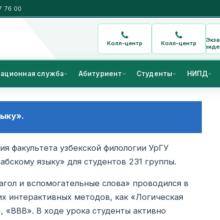
7 76 00
Экз
Колл-центр
Колл-центр
виде
ационная служба
Абитуриент
Студенты
НИПД
зыку».
ия факультета узбекской филологии УрГУ
бскому языку» для студентов 231 группы.
агол и вспомогательные слова» проводился в
х интерактивных методов, как «Логическая
 «ВВВ». В ходе урока студенты активно