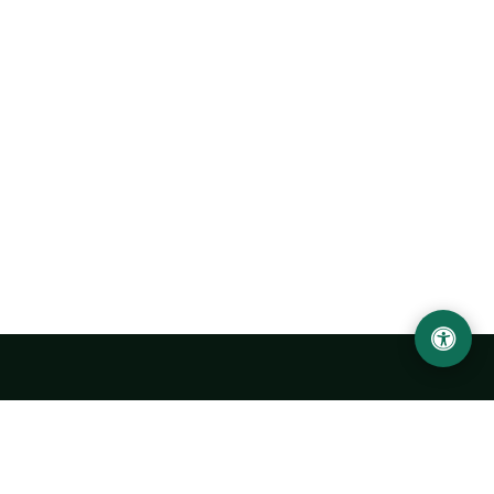
Ургенчский государственный университет
имени Абу Райхана Беруни
Адрес: 220100, Узбекистан, город Ургенч, улица Х. Олимжона,