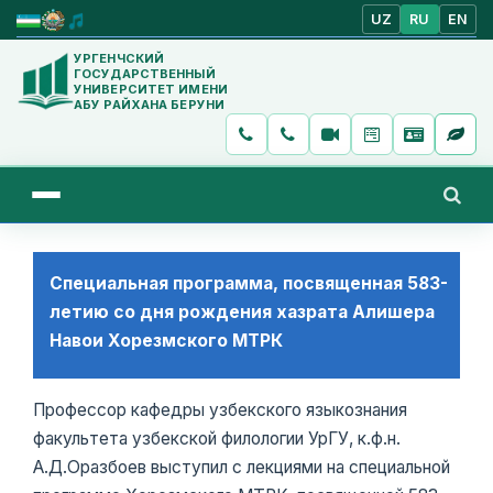
UZ
RU
EN
УРГЕНЧСКИЙ
ГОСУДАРСТВЕННЫЙ
УНИВЕРСИТЕТ ИМЕНИ
АБУ РАЙХАНА БЕРУНИ
Специальная программа, посвященная 583-
летию со дня рождения хазрата Алишера
Навои Хорезмского МТРК
Профессор кафедры узбекского языкознания
факультета узбекской филологии УрГУ, к.ф.н.
А.Д.Оразбоев выступил с лекциями на специальной