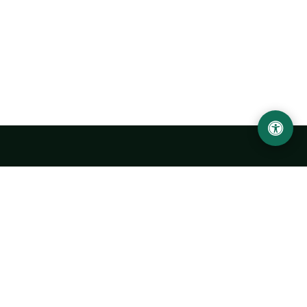
Ургенчский государственный университет
имени Абу Райхана Беруни
Адрес: 220100, Узбекистан, город Ургенч, улица Х. Олимжона,
14.
+998 62 224 6700
info@urdu.uz