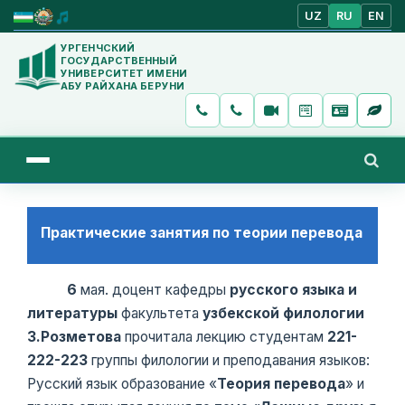
UZ
RU
EN
УРГЕНЧСКИЙ
ГОСУДАРСТВЕННЫЙ
УНИВЕРСИТЕТ ИМЕНИ
АБУ РАЙХАНА БЕРУНИ
Практические занятия по теории перевода
6
мая. доцент кафедры
русского языка и
литературы
факультета
узбекской
филологии
З.Розметова
прочитала лекцию студентам
221-
222-223
группы филологии и преподавания языков:
Русский язык образование «
Теория перевода
» и