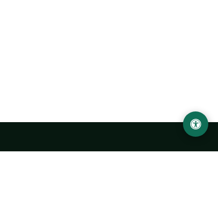
Ургенчский государственный университет
имени Абу Райхана Беруни
Адрес: 220100, Узбекистан, город Ургенч, улица Х. Олимжона,
14.