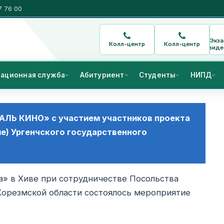
7 76 00
Экз
Колл-центр
Колл-центр
виде
ационная служба
Абитуриент
Студенты
НИПД
Ь КИНО» с участием участников проекта
е) Ургенчского государственного
а» в Хиве при сотрудничестве Посольства
 Хорезмской области состоялось мероприятие