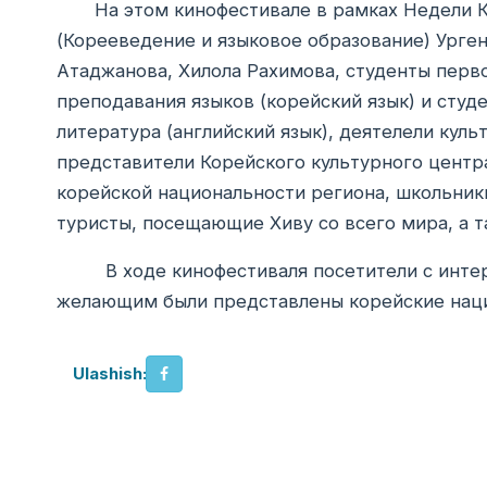
На этом кинофестивале в рамках Недели Ко
(Корееведение и языковое образование) Урге
Атаджанова, Хилола Рахимова, студенты перво
преподавания языков (корейский язык) и студ
литература (английский язык), деятелели кул
представители Корейского культурного центр
корейской национальности региона, школьник
туристы, посещающие Хиву со всего мира, а 
В ходе кинофестиваля посетители с интер
желающим были представлены корейские нац
Ulashish: