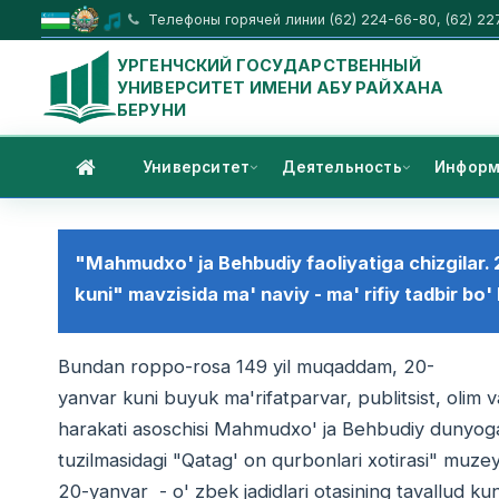
Телефоны горячей линии (62) 224-66-80, (62) 22
УРГЕНЧСКИЙ ГОСУДАРСТВЕННЫЙ
УНИВЕРСИТЕТ ИМЕНИ АБУ РАЙХАНА
БЕРУНИ
Университет
Деятельность
Информ
"Mahmudxo' ja Behbudiy faoliyatiga chizgilar. 2
kuni" mavzisida ma' naviy - ma' rifiy tadbir bo' li
Bundan roppo-rosa 149 yil muqaddam, 20-
yanvar kuni buyuk ma'rifatparvar, publitsist, olim va
harakati asoschisi Mahmudxo' ja Behbudiy dunyog
tuzilmasidagi "Qatag' on qurbonlari xotirasi" muze
20-yanvar - o' zbek jadidlari otasining tavallud kuni"