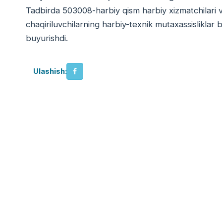
Tadbirda 503008-harbiy qism harbiy xizmatchilari 
chaqiriluvchilarning harbiy-texnik mutaxassisliklar b
buyurishdi.
Ulashish: