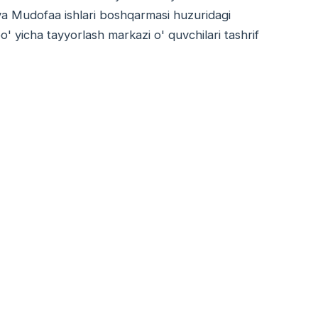
va Mudofaa ishlari boshqarmasi huzuridagi
o' yicha tayyorlash markazi o' quvchilari tashrif