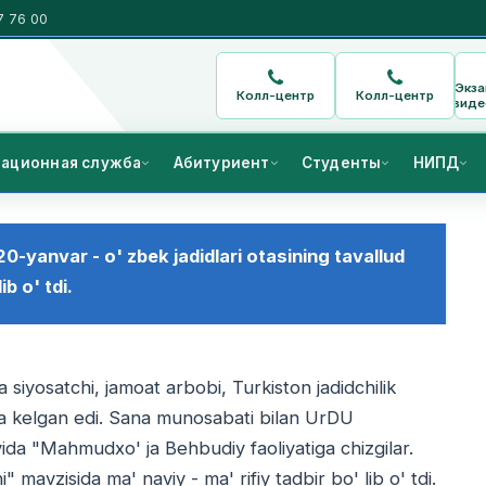
7 76 00
Экз
Колл-центр
Колл-центр
виде
ационная служба
Абитуриент
Студенты
НИПД
0-yanvar - o' zbek jadidlari otasining tavallud
b o' tdi.
 siyosatchi, jamoat arbobi, Turkiston jadidchilik
a kelgan edi. Sana munosabati bilan UrDU
yida "Mahmudxo' ja Behbudiy faoliyatiga chizgilar.
 mavzisida ma' naviy - ma' rifiy tadbir bo' lib o' tdi.