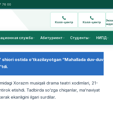
7 76 00
Экз
Колл-центр
Колл-центр
виде
ационная служба
Абитуриент
Студенты
НИПД
 shiori ostida o’tkazilayotgan “Mahallada duv-duv
'tdi.
omidagi Xorazm musiqali drama teatri xodimlari, 21-
htirok etishdi. Tadbirda so’zga chiqanlar, ma’naviyat
ak ekanligini ilgari surdilar.