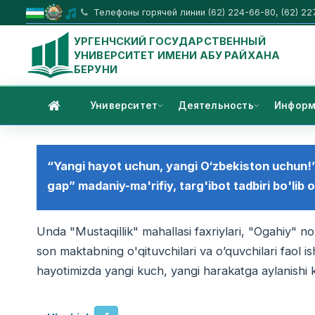
Телефоны горячей линии (62) 224-66-80, (62) 22
УРГЕНЧСКИЙ ГОСУДАРСТВЕННЫЙ
УНИВЕРСИТЕТ ИМЕНИ АБУ РАЙХАНА
БЕРУНИ
Университет
Деятельность
Информ
“Yangi hayot uchun, yangi O‘zbekiston uchun!”
gap” madaniy-ma'rifiy, targ'ibot tadbiri bo'lib o
Unda "Mustaqillik" mahallasi faxriylari, "Ogahiy" n
son maktabning o'qituvchilari va o’quvchilari faol is
hayotimizda yangi kuch, yangi harakatga aylanishi ker