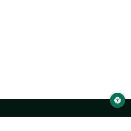
Ургенчский государственный университет
имени Абу Райхана Беруни