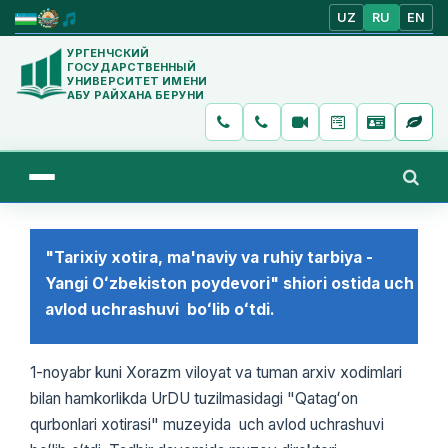
UZ
RU
EN
УРГЕНЧСКИЙ
ГОСУДАРСТВЕННЫЙ
УНИВЕРСИТЕТ ИМЕНИ
АБУ РАЙХАНА БЕРУНИ
"Tarixiy xotira, ma'naviy va ruhiy tarbiya -
Yangi Oʻzbekiston poydevori" shiori ostida uch
avlod uchrashuvi boʻlib oʻtdi.
1-noyabr kuni Xorazm viloyat va tuman arxiv xodimlari
bilan hamkorlikda UrDU tuzilmasidagi "Qatagʻon
qurbonlari xotirasi" muzeyida uch avlod uchrashuvi