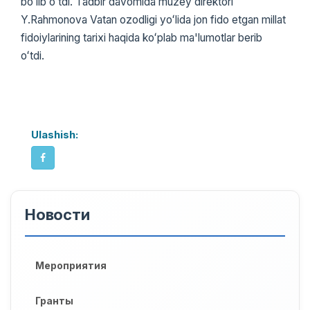
boʻlib oʻtdi. Tadbir davomida muzey direktori
Y.Rahmonova Vatan ozodligi yoʻlida jon fido etgan millat
fidoiylarining tarixi haqida koʻplab ma'lumotlar berib
oʻtdi.
Ulashish:
Новости
Мероприятия
Гранты