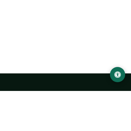
Ургенчский государственный университет
имени Абу Райхана Беруни
Адрес: 220100, Узбекистан, город Ургенч, улица Х. Олимжона,
14.