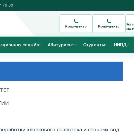
7 76 00
Экз
Колл-центр
Колл-центр
виде
ационная служба
Абитуриент
Студенты
НИПД
ТЕТ
ГИИ
еработки хлопкового соапстока и сточных вод