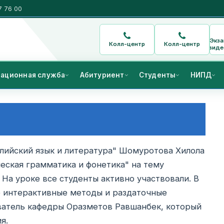
7 76 00
Экз
Колл-центр
Колл-центр
виде
ационная служба
Абитуриент
Студенты
НИПД
лийский язык и литература" Шомуротова Хилола
еская грамматика и фонетика" на тему
. На уроке все студенты активно участвовали. В
е интерактивные методы и раздаточные
ватель кафедры Оразметов Равшанбек, который
я.