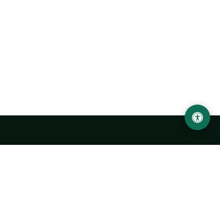
Ургенчский государственный университет
имени Абу Райхана Беруни
Адрес: 220100, Узбекистан, город Ургенч, улица Х. Олимжона,
14.
+998 62 224 6700