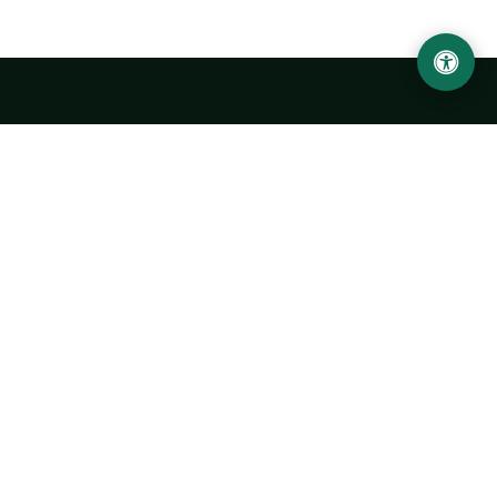
Ургенчский государственный университет
имени Абу Райхана Беруни
Адрес: 220100, Узбекистан, город Ургенч, улица Х. Олимжона,
14.
+998 62 224 6700
info@urdu.uz
Автобус 7, 13, 28
УНИВЕРСИТЕТ