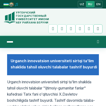
UZ
RU
EN
УРГЕНЧСКИЙ
ГОСУДАРСТВЕННЫЙ
УНИВЕРСИТЕТ ИМЕНИ
АБУ РАЙХАНА БЕРУНИ
Urganch innovatsion universiteti sirtqi ta'lim
shaklida tahsil oluvchi talabalar tashrif buyurdi
Urganch innovatsion universiteti sirtqi ta'lim shaklida
tahsil oluvchi talabalar "Ijtimoiy-gumanitar fanlar"
kafedrasi Tarix fani o'qituvchisi X.Davletov
boshchiligida tashrif buyurdi. Tashrif davomida talaba-