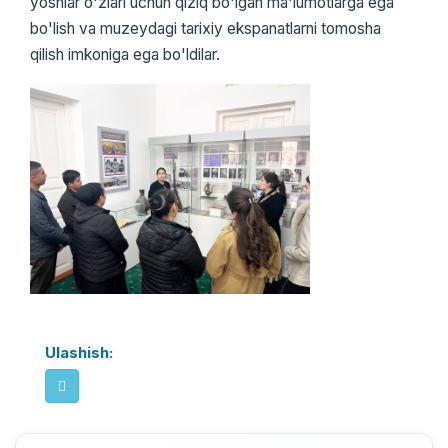
yoshlar o'zlari uchun qiziq bo'lgan ma'lumotlarga ega
bo'lish va muzeydagi tarixiy ekspanatlarni tomosha
qilish imkoniga ega bo'ldilar.
Ulashish: