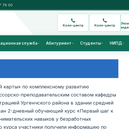
7 76 00
Экз
Колл-центр
Колл-центр
виде
ационная служба
Абитуриент
Студенты
НИПД
й карты» по комплексному развитию
ессорско-преподавательским составом кафедры
рацией Ургенчского района в здании средней
ван 2-дневный обучающий курс «Первый шаг к
нимательских навыков у безработных
о курса участники получили информацию по