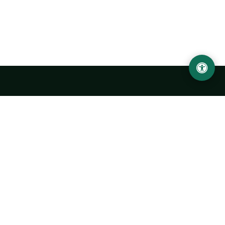
Ургенчский государственный университет
имени Абу Райхана Беруни
Адрес: 220100, Узбекистан, город Ургенч, улица Х. Олимжона,
14.
+998 62 224 6700
info@urdu.uz
Автобус 7, 13, 28