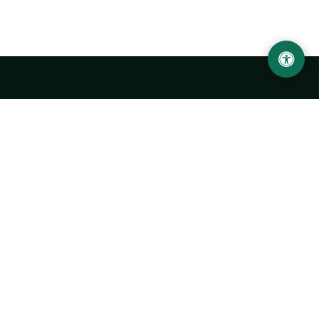
Ургенчский государственный университет
имени Абу Райхана Беруни
Адрес: 220100, Узбекистан, город Ургенч, улица Х. Олимжона,
14.
+998 62 224 6700
info@urdu.uz
Автобус 7, 13, 28