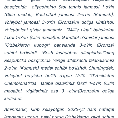
bosqichida oliygohning Stol tennis jamoasi 1-o‘rin
(Oltin medal), Basketbol jamoasi 2-o‘rin (Kumush),
Voleybol jamoasi 3-o‘rin (Bronza)ni qo‘lga kiritishdi.
Voleybolchi qizlar jamoamiz “Milliy Liga” bahslarida
faxrli 1-o‘rin (Oltin medal)ni, Gandbol o‘smirlar jamoasi
“O‘zbekiston kubogi” bahslarida 3-o‘rin (Bronza)
sohibi bo‘lishdi. “Besh tashabbus olimpiadasi”ning
Respublika bosqichida Yengil atletikachi talabalarimiz
2-oʻrin (Kumush) medal sohibi boʻlishdi. Shuningdek,
Voleybol bo‘yicha bo‘lib o‘tgan U-20 “O‘zbekiston
Chempionati”da talaba qizlarimiz faxrli 1-o‘rin (Oltin
medal)ni, yigitlarimiz esa 3 -o‘rin(Bronza)ni qo‘lga
kiritishdi.
Aminmanki, kirib kelayotgan 2025-yil ham nafaqat
jamoamiz uchun, balki butun O‘zbekiston xalqi uchun