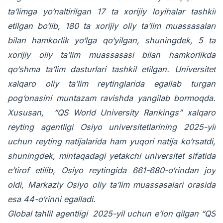
ta’limga yo‘naltirilgan 17 ta xorijiy loyihalar tashkil
etilgan bo‘lib, 180 ta xorijiy oliy ta’lim muassasalari
bilan hamkorlik yo‘lga qo‘yilgan, shuningdek, 5 ta
xorijiy oliy ta’lim muassasasi bilan hamkorlikda
qo‘shma ta’lim dasturlari tashkil etilgan. Universitet
xalqaro oliy ta’lim reytinglarida egallab turgan
pog‘onasini muntazam ravishda yangilab bormoqda.
Xususan, “QS World University Rankings” xalqaro
reyting agentligi Osiyo universitetlarining 2025-yil
uchun reyting natijalarida ham yuqori natija ko‘rsatdi,
shuningdek, mintaqadagi yetakchi universitet sifatida
e’tirof etilib, Osiyo reytingida 661-680-o‘rindan joy
oldi, Markaziy Osiyo oliy ta’lim muassasalari orasida
esa 44-o‘rinni egalladi.
Global tahlil agentligi 2025-yil uchun e’lon qilgan “QS