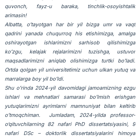
quvonch, fayz-u baraka, tinchlik-osoyishtalik
arimasin!
Albatta, oʻtayotgan har bir yil bizga umr va vaqt
qadrini yanada chuqurroq his etishimizga, amalga
oshirayotgan ishlarimizni sarhisob qilishimizga
koʻzgu, kelajak rejalarimizni tuzishga, ustuvor
maqsadlarimizni aniqlab olishimizga turtki boʻladi.
Ortda qolgan yil universitetimiz uchun ulkan yutuq va
marralarga boy yil boʻldi.
Shu oʻrinda 2024-yil davomidagi jamoamizning ezgu
ishlari va mehnatlari samarasi boʻlmish erishgan
yutuqlarimizni ayrimlarni mamnuniyat bilan keltirib
oʻtmoqchiman. Jumladam, 2024-yilda professor-
o‘qituvchilarning 82 nafari PhD dissertatsiyasini, 9
nafari DSc – doktorlik dissertatsiyalarini himoya