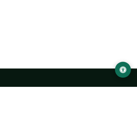
Abu Rayhon Beruniy nomidagi Urganch davlat
universiteti
O‘zbekiston, Urganch shahar, 220100, Hamid Olimjon ko‘chasi, 14-
uy
+998 62 224 6700