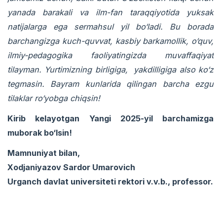
yanada barakali va ilm-fan taraqqiyotida yuksak
natijalarga ega sermahsul yil bo‘ladi. Bu borada
barchangizga kuch-quvvat, kasbiy barkamollik, o‘quv,
ilmiy-pedagogika faoliyatingizda muvaffaqiyat
tilayman. Yurtimizning birligiga, yakdilligiga also ko‘z
tegmasin. Bayram kunlarida qilingan barcha ezgu
tilaklar ro‘yobga chiqsin!
Kirib kelayotgan Yangi 2025-yil barchamizga
muborak bo‘lsin!
Mamnuniyat bilan,
Xodjaniyazov Sardor Umarovich
Urganch davlat universiteti rektori v.v.b., professor.