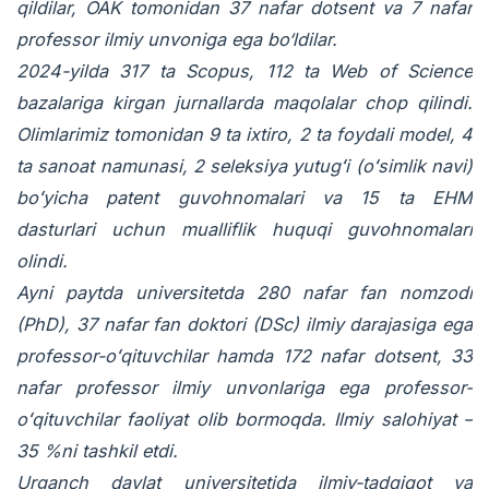
qildilar, OAK tomonidan 37 nafar dotsent va 7 nafar
professor ilmiy unvoniga ega bo‘ldilar.
2024-yilda 317 ta Scopus, 112 ta Web of Science
bazalariga kirgan jurnallarda maqolalar chop qilindi.
Olimlarimiz tomonidan 9 ta ixtiro, 2 ta foydali model, 4
ta sanoat namunasi, 2 seleksiya yutugʻi (oʻsimlik navi)
boʻyicha patent guvohnomalari va 15 ta EHM
dasturlari uchun mualliflik huquqi guvohnomalari
olindi.
Ayni paytda universitetda 280 nafar fan nomzodi
(PhD), 37 nafar fan doktori (DSc) ilmiy darajasiga ega
professor-oʻqituvchilar hamda 172 nafar dotsent, 33
nafar professor ilmiy unvonlariga ega professor-
oʻqituvchilar faoliyat olib bormoqda. Ilmiy salohiyat –
35 %ni tashkil etdi.
Urganch davlat universitetida ilmiy-tadqiqot va