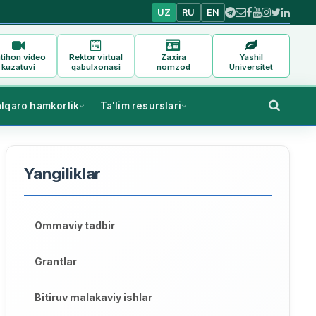
UZ
RU
EN
tihon video
Rektor virtual
Zaxira
Yashil
kuzatuvi
qabulxonasi
nomzod
Universitet
alqaro hamkorlik
Ta'lim resurslari
Yangiliklar
Ommaviy tadbir
Grantlar
Bitiruv malakaviy ishlar