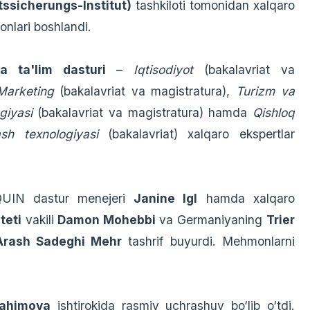
tssicherungs-Institut)
tashkiloti tomonidan xalqaro
yonlari boshlandi.
a ta'lim dasturi
–
Iqtisodiyot
(bakalavriat va
Marketing
(bakalavriat va magistratura),
Turizm va
giyasi
(bakalavriat va magistratura) hamda
Qishloq
ash texnologiyasi
(bakalavriat) xalqaro ekspertlar
QUIN dastur menejeri
Janine Igl
hamda xalqaro
teti
vakili
Damon Mohebbi
va Germaniyaning
Trier
 Arash Sadeghi Mehr
tashrif buyurdi. Mehmonlarni
ahimova
ishtirokida rasmiy uchrashuv bo‘lib o‘tdi.