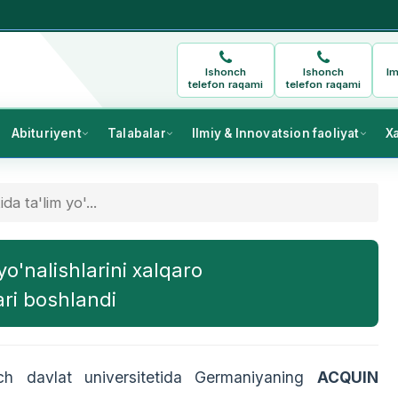
Ishonch
Ishonch
Im
telefon raqami
telefon raqami
Abituriyent
Talabalar
Ilmiy & Innovatsion faoliyat
X
a ta'lim yo'...
yo'nalishlarini xalqaro
ari boshlandi
 davlat universitetida Germaniyaning
ACQUIN