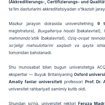
(Akkreditierungs-, Certifizierungs- und Qualitä
ta'lim dasturlarini akkreditatsiyadan o'tkazish jara
Mazkur jarayon doirasida universitetning
9 t
magistratura),
Buxgalteriya hisobi
(bakalavriat),
mehmondo'stlik
(bakalavriat),
Oziq-ovqat texnolo
xo'jaligi mahsulotlarini saqlash va qayta ishl
tomonidan baholanadi.
Shu munosabat bilan bugun universitetga AC
ekspertlar — Buyuk Britaniyaning
Oxford universi
Amaliy fanlar universiteti
professori
Prof. Dr.
universitet rahbariyati samimiy kutib oldi.
Shundan so‘ng, universitet rektori
Feruza Madr