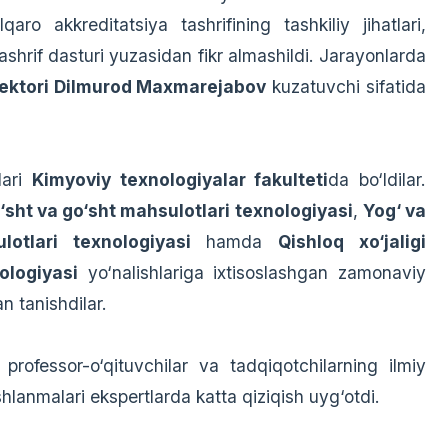
ro akkreditatsiya tashrifining tashkiliy jihatlari,
tashrif dasturi yuzasidan fikr almashildi. Jarayonlarda
ektori Dilmurod Maxmarejabov
kuzatuvchi sifatida
lari
Kimyoviy texnologiyalar fakulteti
da bo‘ldilar.
‘sht va go‘sht mahsulotlari texnologiyasi
,
Yog‘ va
otlari texnologiyasi
hamda
Qishloq xo‘jaligi
ologiyasi
yo‘nalishlariga ixtisoslashgan zamonaviy
an tanishdilar.
rofessor-o‘qituvchilar va tadqiqotchilarning ilmiy
shlanmalari ekspertlarda katta qiziqish uyg‘otdi.