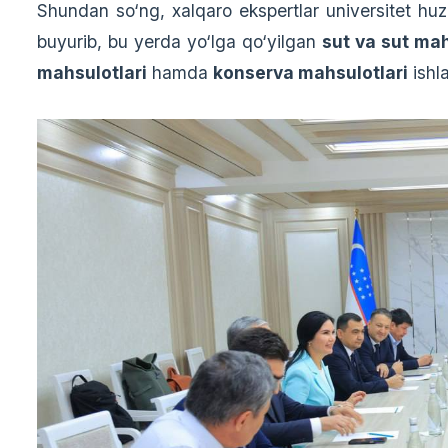
Shundan so‘ng, xalqaro ekspertlar universitet hu
buyurib, bu yerda yo‘lga qo‘yilgan
sut va sut mah
mahsulotlari
hamda
konserva mahsulotlari
ishla