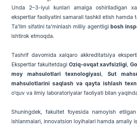
Unda 2–3-iyul kunlari amalga oshiriladigan xalqa
ekspertlar faoliyatini samarali tashkil etish hamda 
Ta'lim sifatini ta'minlash milliy agentligi
bosh insp
ishtirok etmoqda.
Tashrif davomida xalqaro akkreditatsiya ekspert
Ekspertlar fakultetdagi
Oziq-ovqat xavfsizligi
,
Go
moy mahsulotlari texnologiyasi
,
Sut mahsul
mahsulotlarini saqlash va qayta ishlash texn
o‘quv va ilmiy laboratoriyalar faoliyati bilan yaqind
Shuningdek, fakultet foyesida namoyish etilgan p
ishlanmalari, innovatsion loyihalari hamda amaliy i