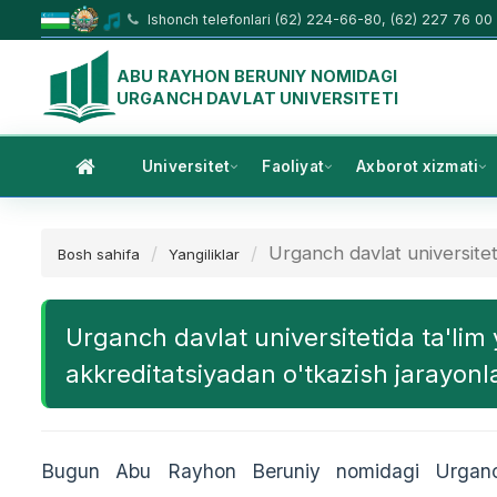
Ishonch telefonlari (62) 224-66-80, (62) 227 76 00
ABU RAYHON BERUNIY NOMIDAGI
URGANCH DAVLAT UNIVERSITETI
Universitet
Faoliyat
Axborot xizmati
Urganch davlat universitetid
Bosh sahifa
Yangiliklar
Urganch davlat universitetida ta'lim 
akkreditatsiyadan o'tkazish jarayonl
Bugun Abu Rayhon Beruniy nomidagi Urganch