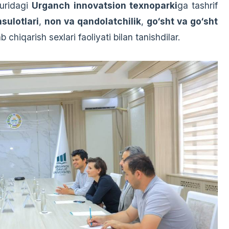
zuridagi
Urganch innovatsion texnoparki
ga tashrif
sulotlari
,
non va qandolatchilik
,
go‘sht va go‘sht
b chiqarish sexlari faoliyati bilan tanishdilar.