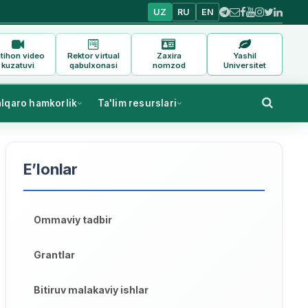
UZ
RU
EN
tihon video
Rektor virtual
Zaxira
Yashil
kuzatuvi
qabulxonasi
nomzod
Universitet
alqaro hamkorlik
Ta'lim resurslari
E’lonlar
Ommaviy tadbir
Grantlar
Bitiruv malakaviy ishlar