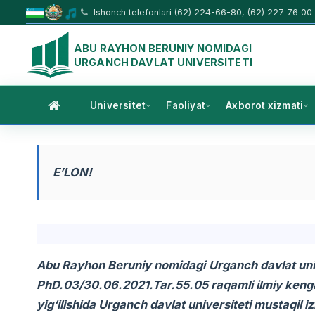
Ishonch telefonlari (62) 224-66-80, (62) 227 76 00
ABU RAYHON BERUNIY NOMIDAGI
URGANCH DAVLAT UNIVERSITETI
Universitet
Faoliyat
Axborot xizmati
E’LON!
Abu Rayhon Beruniy nomidagi
Urganch davlat univ
PhD.03/30.06.2021.Tar.55.05 raqamli ilmiy kenga
yig‘ilishida Urganch davlat universiteti mustaqil