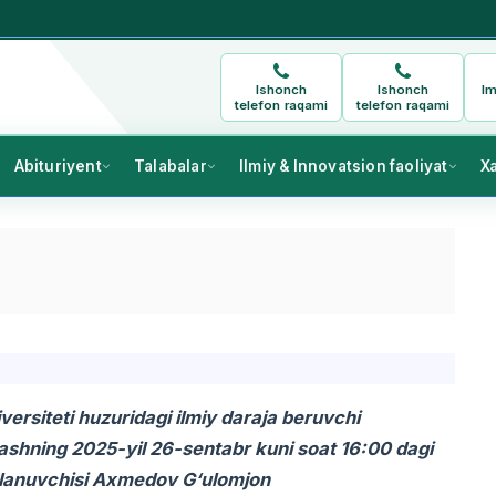
Ishonch
Ishonch
Im
telefon raqami
telefon raqami
Abituriyent
Talabalar
Ilmiy & Innovatsion faoliyat
X
ersiteti huzuridagi ilmiy daraja beruvchi
shning 2025-yil 26-sentabr kuni soat 16:00 dagi
 izlanuvchisi Axmedov G‘ulomjon