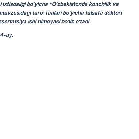
ixtisosligi bo‘yicha “O‘zbekistonda konchilik va
” mavzusidagi
tarix
fanlari bo‘yicha falsafa doktori
ssertatsiya ishi
himoyasi bo‘lib o‘tadi.
14-uy.