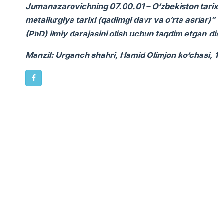
Jumanazarovichning 07.00.01 – O‘zbekiston tarixi 
metallurgiya tarixi (qadimgi davr va o‘rta asrlar)
(PhD) ilmiy darajasini olish uchun taqdim etgan
di
Manzil: Urganch shahri, Hamid Olimjon ko‘chasi, 