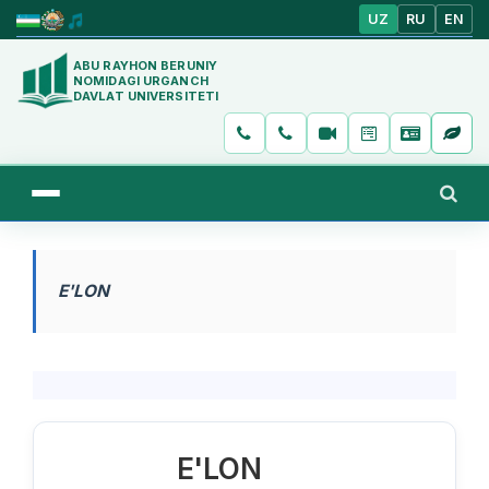
UZ
RU
EN
ABU RAYHON BERUNIY
NOMIDAGI URGANCH
DAVLAT UNIVERSITETI
E'LON
E'LON