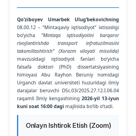
Qo‘ziboyev Umarbek Ulug‘bekovichning
08.00.12 – “Mintaqaviy iqtisodiyot” ixtisosligi
bo‘yicha
“Mintaqa iqtisodiyotini barqaror
rivojlantirishda transport infratuzilmasini
takomillashtirish” (Xorazm viloyati misolida)
mavzusidagi iqtisodiyot fanlari bo‘yicha
falsafa doktori (PhD) dissertatsiyasining
himoyasi Abu Rayhon Beruniy nomidagi
Urganch davlat universiteti huzuridagi ilmiy
darajalar beruvchi DSc.03/2025.27.12.I.06.04
raqamli Ilmiy kengashining
2026-yil 13-iyun
kuni soat 16:00 dagi
majlisida bo‘lib o‘tadi.
Onlayn Ishtirok Etish (Zoom)