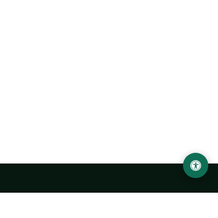
Abu Rayhon Beruniy nomidagi Urganch davlat
universiteti